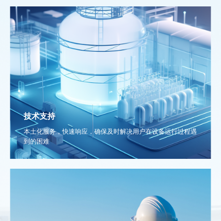
技术支持
本土化服务，快速响应，确保及时解决用户在设备运行过程遇
到的困难