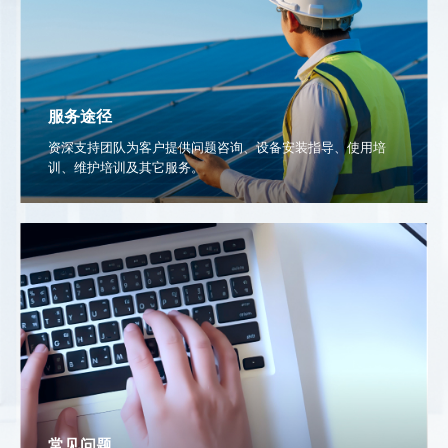
服务途径
资深支持团队为客户提供问题咨询、设备安装指导、使用培
训、维护培训及其它服务。
常见问题