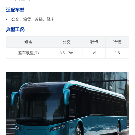
适配车型
公交、箱货、冷链、轻卡
典型工况:
短途
公交
轻卡
冷链
整车载重(T)
8.5-12m
<9
3-5