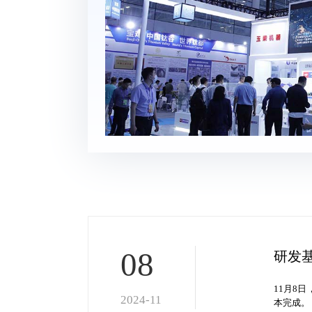
与践行者，玉柴芯
堆及系统亮相海装
08
研发
11月8
2024-11
本完成。