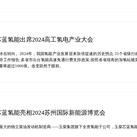
蓝氢能出席2024高工氢电产业大会
水在转向。2024年，我国氢能产业发展迎来加倍提速的历史拐点:31个省级行
府工作报告;多省市出台氢能高速免通行费支持政策;按照各省现有的加氢站规划
量将超过1000座。改变跃然于眼前。
蓝氢能亮相2024苏州国际新能源博览会
最大的独立柴油发动机制造商——玉柴集团旗下全资氢能子公司，玉柴芯蓝氢