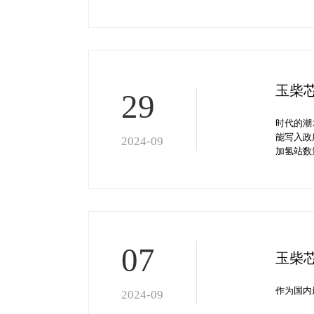
玉柴芯
29
时代的潮
能写入政
2024-09
加氢站数
07
玉柴芯
作为国内
2024-09