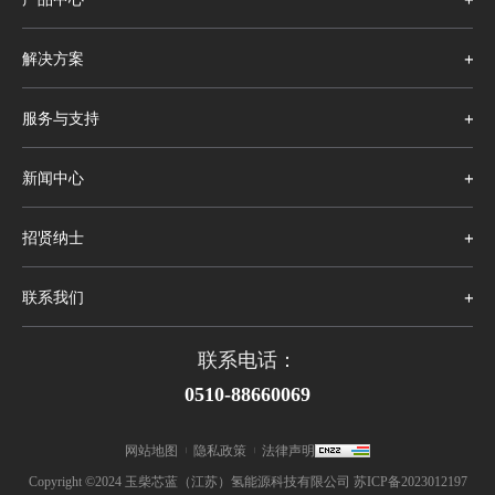
解决方案
服务与支持
新闻中心
招贤纳士
联系我们
联系电话：
0510-88660069
网站地图
隐私政策
法律声明
|
|
Copyright ©2024 玉柴芯蓝（江苏）氢能源科技有限公司 苏ICP备2023012197