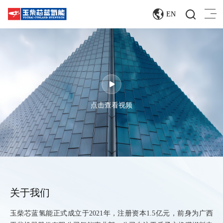
EN
点击查看视频
关于我们
玉柴芯蓝氢能正式成立于2021年，注册资本1.5亿元，前身为广西