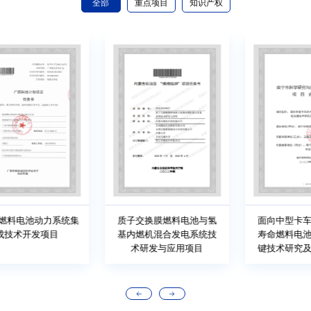
全部
重点项目
知识产权
W燃料电池动力系统集
质子交换膜燃料电池与氢
面向中型卡
成技术开发项目
基内燃机混合发电系统技
寿命燃料电
术研发与应用项目
键技术研究