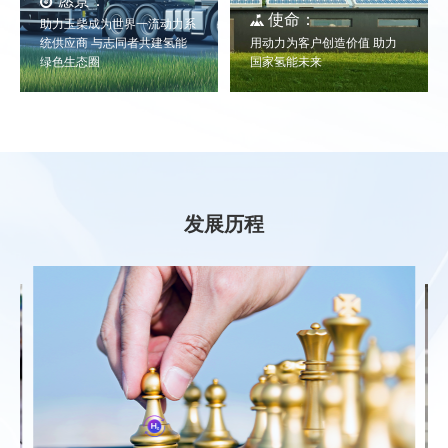
愿景：
9
8
8
8
使命：
助力玉柴成为世界一流动力系
统供应商 与志同者共建氢能
用动力为客户创造价值 助力
9
9
9
绿色生态圈
国家氢能未来
发展历程