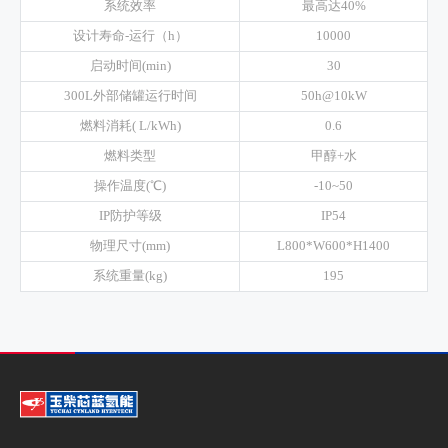
系统效率
最高达40%
设计寿命-运行（h）
10000
启动时间(min)
30
300L外部储罐运行时间
50h@10kW
燃料消耗( L/kWh)
0.6
燃料类型
甲醇+水
操作温度(℃)
-10~50
IP防护等级
IP54
物理尺寸(mm)
L800*W600*H1400
系统重量(kg)
195